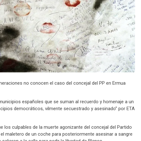
neraciones no conocen el caso del concejal del PP en Ermua
municipios españoles que se suman al recuerdo y homenaje a un
cipios democráticos, vilmente secuestrado y asesinado” por ETA
e los culpables de la muerte agonizante del concejal del Partido
n el maletero de un coche para posteriormente asesinar a sangre
alieron a la calle para pedir la libertad de Blanco.