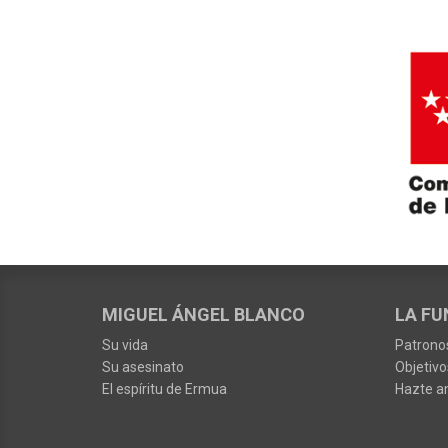
MIGUEL ÁNGEL BLANCO
LA FU
Su vida
Patrono
Su asesinato
Objetivo
El espíritu de Ermua
Hazte a