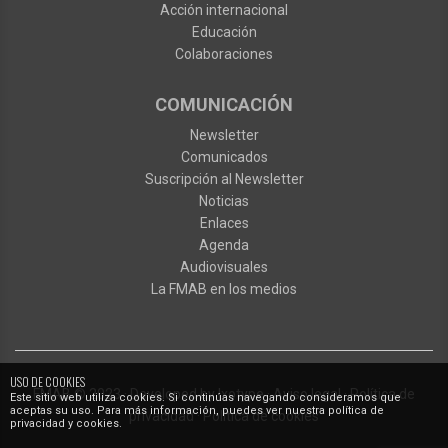
Acción internacional
Educación
Colaboraciones
COMUNICACIÓN
Newsletter
Comunicados
Suscripción al Newsletter
Noticias
Enlaces
Agenda
Audiovisuales
La FMAB en los medios
USO DE COOKIES
FMAB
© 2023
·
Developed by
Ixotype
·
Aviso legal
·
Política de
Este sitio web utiliza cookies. Si continúas navegando consideramos que
aceptas su uso. Para más información, puedes ver nuestra política de
privacidad
·
Política de cookies
privacidad y cookies.