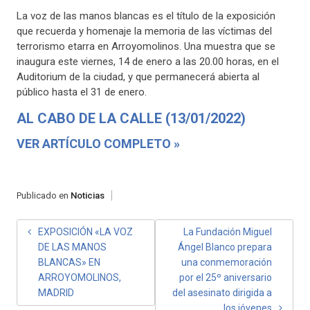
La voz de las manos blancas es el título de la exposición
que recuerda y homenaje la memoria de las víctimas del
terrorismo etarra en Arroyomolinos. Una muestra que se
inaugura este viernes, 14 de enero a las 20.00 horas, en el
Auditorium de la ciudad, y que permanecerá abierta al
público hasta el 31 de enero.
AL CABO DE LA CALLE (13/01/2022)
VER ARTÍCULO COMPLETO »
Publicado en
Noticias
NAVEGACIÓN
EXPOSICIÓN «LA VOZ
La Fundación Miguel
DE LAS MANOS
Ángel Blanco prepara
DE
BLANCAS» EN
una conmemoración
ENTRADAS
ARROYOMOLINOS,
por el 25º aniversario
MADRID
del asesinato dirigida a
los jóvenes