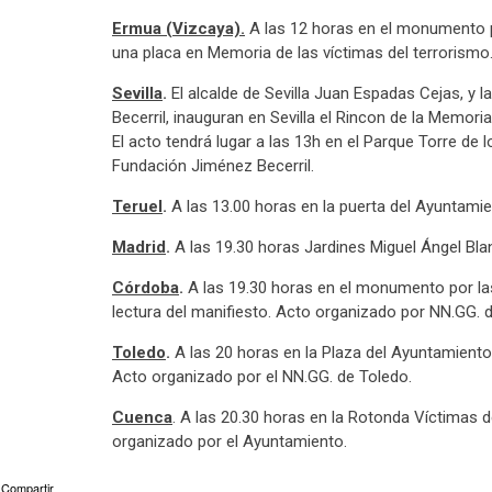
Ermua (Vizcaya).
A las 12 horas en el monumento po
una placa en Memoria de las víctimas del terrorismo
Sevilla
.
El alcalde de Sevilla Juan Espadas Cejas, y 
Becerril, inauguran en Sevilla el Rincon de la Memoria 
El acto tendrá lugar a las 13h en el Parque Torre de
Fundación Jiménez Becerril.
Teruel
.
A las 13.00 horas en la puerta del Ayuntamie
Madrid
.
A las 19.30 horas Jardines Miguel Ángel Bla
Córdoba
.
A las 19.30 horas en el monumento por las 
lectura del manifiesto. Acto organizado por NN.GG. 
Toledo
.
A las 20 horas en la Plaza del Ayuntamiento 
Acto organizado por el NN.GG. de Toledo.
Cuenca
. A las 20.30 horas en la Rotonda Víctimas d
organizado por el Ayuntamiento.
Compartir