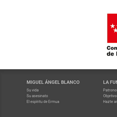
MIGUEL ÁNGEL BLANCO
LA FU
Su vida
Patrono
Su asesinato
Objetivo
El espíritu de Ermua
Hazte a