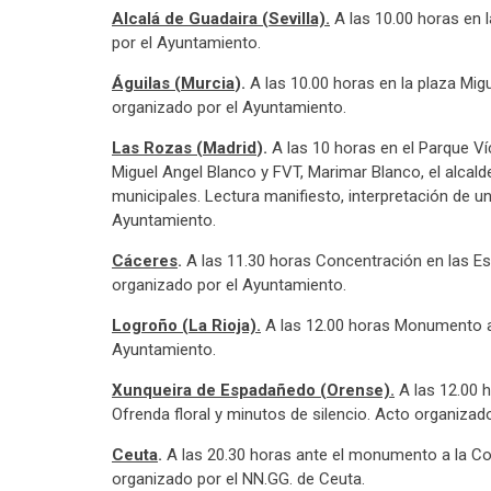
Alcalá de Guadaira (Sevilla).
A las 10.00 horas en 
por el Ayuntamiento.
Águilas (Murcia
).
A las 10.00 horas en la plaza Migu
organizado por el Ayuntamiento.
Las Rozas (Madrid
).
A las 10 horas en el Parque Víc
Miguel Angel Blanco y FVT, Marimar Blanco, el alcal
municipales. Lectura manifiesto, interpretación de un
Ayuntamiento.
Cáceres
.
A las 11.30 horas Concentración en las Es
organizado por el Ayuntamiento.
Logroño (La Rioja).
A las 12.00 horas Monumento a 
Ayuntamiento.
Xunqueira de Espadañedo (Orense).
A las 12.00 
Ofrenda floral y minutos de silencio. Acto organizad
Ceuta
.
A las 20.30 horas ante el monumento a la Cons
organizado por el NN.GG. de Ceuta.