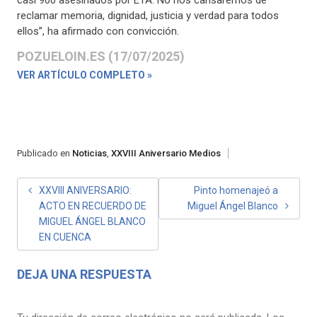
casi 900 asesinados por ETA. No nos cansaremos de
reclamar memoria, dignidad, justicia y verdad para todos
ellos”, ha afirmado con convicción.
POZUELOIN.ES (17/07/2025)
VER ARTÍCULO COMPLETO »
Publicado en
Noticias
,
XXVIII Aniversario Medios
NAVEGACIÓN
XXVIII ANIVERSARIO:
Pinto homenajeó a
ACTO EN RECUERDO DE
Miguel Ángel Blanco
DE
MIGUEL ÁNGEL BLANCO
ENTRADAS
EN CUENCA
DEJA UNA RESPUESTA