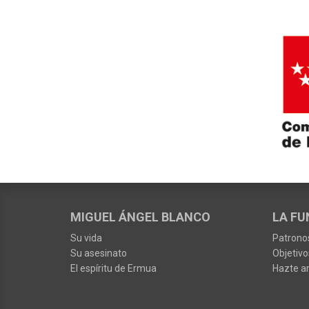
MIGUEL ÁNGEL BLANCO
LA FU
Su vida
Patrono
Su asesinato
Objetivo
El espíritu de Ermua
Hazte a