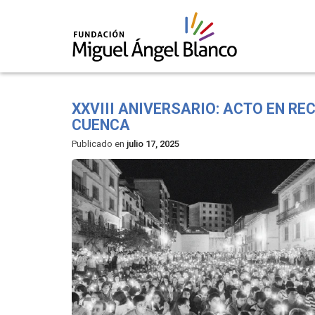
Skip
to
XXVIII ANIVERSARIO: ACTO EN RE
content
CUENCA
Publicado en
julio 17, 2025