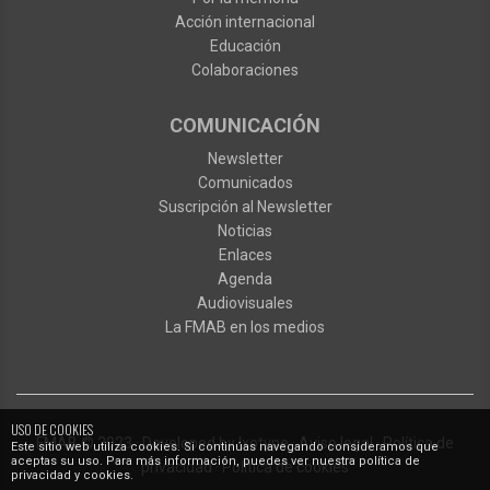
Acción internacional
Educación
Colaboraciones
COMUNICACIÓN
Newsletter
Comunicados
Suscripción al Newsletter
Noticias
Enlaces
Agenda
Audiovisuales
La FMAB en los medios
USO DE COOKIES
FMAB
© 2023
·
Developed by
Ixotype
·
Aviso legal
·
Política de
Este sitio web utiliza cookies. Si continúas navegando consideramos que
aceptas su uso. Para más información, puedes ver nuestra política de
privacidad
·
Política de cookies
privacidad y cookies.