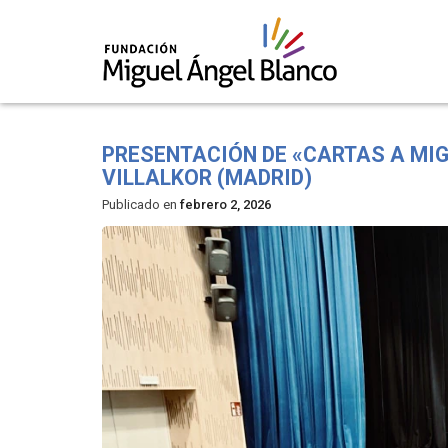
Skip
to
PRESENTACIÓN DE «CARTAS A MIG
content
VILLALKOR (MADRID)
Publicado en
febrero 2, 2026