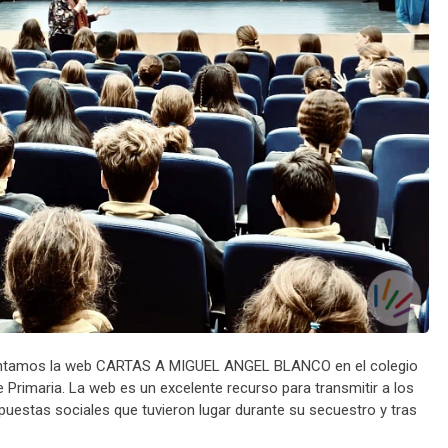
presentamos la web CARTAS A MIGUEL ANGEL BLANCO en el colegio
de Primaria. La web es un excelente recurso para transmitir a los
puestas sociales que tuvieron lugar durante su secuestro y tras