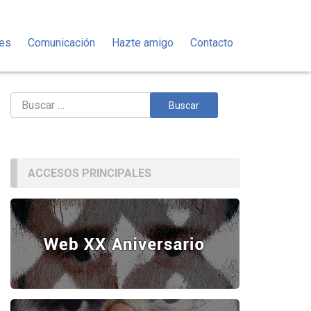
des
Comunicación
Hazte amigo
Contacto
Buscar:
ACCESOS PRINCIPALES