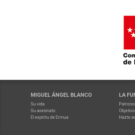
MIGUEL ÁNGEL BLANCO
LA FU
Su vida
Patrono
Su asesinato
Objetivo
El espíritu de Ermua
Hazte a