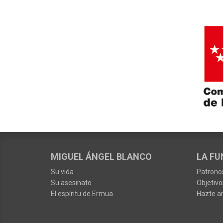
MIGUEL ÁNGEL BLANCO
LA FU
Su vida
Patrono
Su asesinato
Objetivo
El espíritu de Ermua
Hazte a