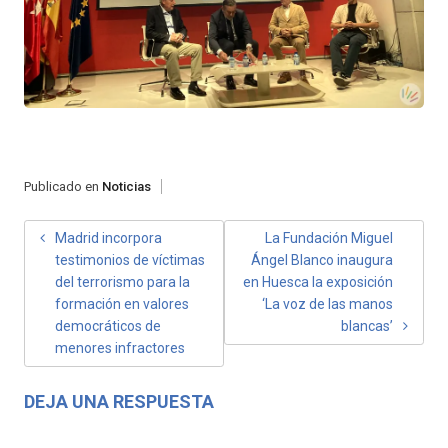
Publicado en
Noticias
NAVEGACIÓN
Madrid incorpora
La Fundación Miguel
testimonios de víctimas
Ángel Blanco inaugura
DE
del terrorismo para la
en Huesca la exposición
ENTRADAS
formación en valores
‘La voz de las manos
democráticos de
blancas’
menores infractores
DEJA UNA RESPUESTA