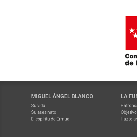
MIGUEL ÁNGEL BLANCO
LA FU
Su vida
Patrono
Su asesinato
Objetivo
El espíritu de Ermua
Hazte a