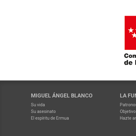
MIGUEL ÁNGEL BLANCO
LA FU
Su vida
Patrono
Su asesinato
Objetivo
El espíritu de Ermua
Hazte a