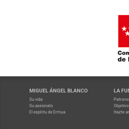
MIGUEL ÁNGEL BLANCO
LA FU
Su vida
Patrono
Su asesinato
Objetivo
El espíritu de Ermua
Hazte a