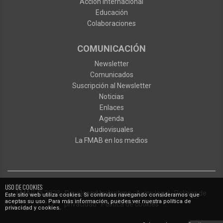
Acción internacional
Educación
Colaboraciones
COMUNICACIÓN
Newsletter
Comunicados
Suscripción al Newsletter
Noticias
Enlaces
Agenda
Audiovisuales
La FMAB en los medios
USO DE COOKIES
FMAB
© 2023
·
Developed by
Ixotype
·
Aviso legal
·
Política de
Este sitio web utiliza cookies. Si continúas navegando consideramos que
aceptas su uso. Para más información, puedes ver nuestra política de
privacidad
·
Política de cookies
privacidad y cookies.