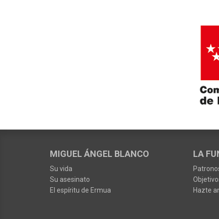
MIGUEL ÁNGEL BLANCO
LA FU
Su vida
Patrono
Su asesinato
Objetivo
El espíritu de Ermua
Hazte a