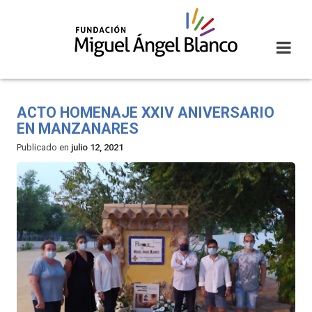
Skip
to
content
ACTO HOMENAJE XXIV ANIVERSARIO
EN MANZANARES
Publicado en
julio 12, 2021