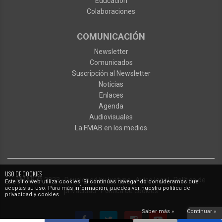
Educación
Colaboraciones
COMUNICACIÓN
Newsletter
Comunicados
Suscripción al Newsletter
Noticias
Enlaces
Agenda
Audiovisuales
La FMAB en los medios
USO DE COOKIES
FMAB
© 2023
·
Developed by
Ixotype
·
Aviso legal
·
Política de
Este sitio web utiliza cookies. Si continúas navegando consideramos que
aceptas su uso. Para más información, puedes ver nuestra política de
privacidad
·
Política de cookies
privacidad y cookies.
Saber más »
Continuar »