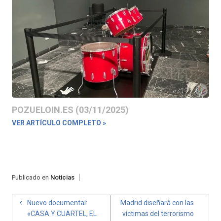
POZUELOIN.ES (03/11/2025)
VER ARTÍCULO COMPLETO »
Publicado en
Noticias
NAVEGACIÓN
Nuevo documental:
Madrid diseñará con las
«CASA Y CUARTEL, EL
víctimas del terrorismo
DE