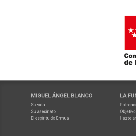
MIGUEL ÁNGEL BLANCO
LA FU
Su vida
Patrono
Su asesinato
Objetivo
El espíritu de Ermua
Hazte a