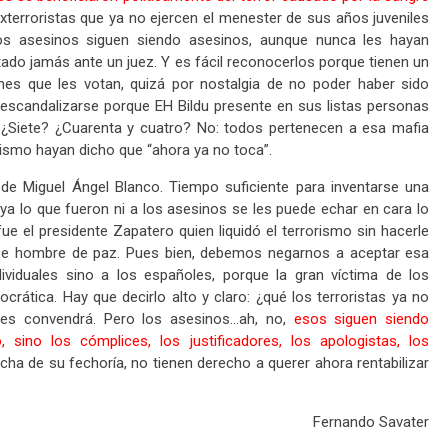
erroristas que ya no ejercen el menester de sus años juveniles
os asesinos siguen siendo asesinos, aunque nunca les hayan
ado jamás ante un juez. Y es fácil reconocerlos porque tienen un
nes que les votan, quizá por nostalgia de no poder haber sido
 escandalizarse porque EH Bildu presente en sus listas personas
 ¿Siete? ¿Cuarenta y cuatro? No: todos pertenecen a esa mafia
ismo hayan dicho que “ahora ya no toca”.
 de Miguel Ángel Blanco. Tiempo suficiente para inventarse una
 ya lo que fueron ni a los asesinos se les puede echar en cara lo
e el presidente Zapatero quien liquidó el terrorismo sin hacerle
ese hombre de paz. Pues bien, debemos negarnos a aceptar esa
ividuales sino a los españoles, porque la gran víctima de los
rática. Hay que decirlo alto y claro: ¿qué los terroristas ya no
les convendrá. Pero los asesinos…ah, no,
esos siguen siendo
 sino los cómplices, los justificadores, los apologistas, los
cha de su fechoría, no tienen derecho a querer ahora rentabilizar
Fernando Savater