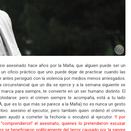
resi asesinado hace años por la Mafia, que alguien puede ser un
s un oficio práctico que uno puede dejar de practicar cuando las
ue antes persiguió con la violencia por medios menos arriesgados.
circunstancial que un día se ejerce y a la semana siguiente se
marca para siempre, te convierte en un ser humano distinto. El
 olvidarse: pero el crimen siempre te acompaña, está a tu lado
TA, que es lo que más se parece a la Mafia) no es nunca un gesto
ctivo: asesino el ejecutor, pero también quien ordenó el crimen,
uien ayudó a cometer la fechoría o encubrió al ejecutor.
Y por
“comprendieron” el asesinato, quienes lo pretendieron excusar
s se beneficiaron políticamente del terror causado por la sangre