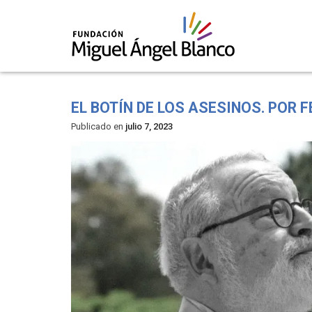
Skip
to
EL BOTÍN DE LOS ASESINOS. POR
content
Publicado en
julio 7, 2023