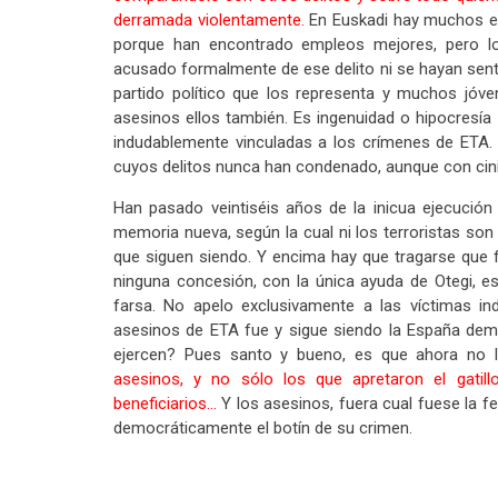
derramada violentamente.
En Euskadi hay muchos ext
porque han encontrado empleos mejores, pero l
acusado formalmente de ese delito ni se hayan sent
partido político que los representa y muchos jóve
asesinos ellos también. Es ingenuidad o hipocresía
indudablemente vinculadas a los crímenes de ETA.
cuyos delitos nunca han condenado, aunque con cin
Han pasado veintiséis años de la inicua ejecución
memoria nueva, según la cual ni los terroristas son
que siguen siendo. Y encima hay que tragarse que fu
ninguna concesión, con la única ayuda de Otegi, 
farsa. No apelo exclusivamente a las víctimas ind
asesinos de ETA fue y sigue siendo la España democ
ejercen? Pues santo y bueno, es que ahora no 
asesinos, y no sólo los que apretaron el gatillo,
beneficiarios…
Y los asesinos, fuera cual fuese la fe
democráticamente el botín de su crimen.