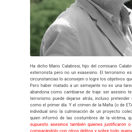
Ha dicho Mario Calabresi, hijo del comisario Calab
exterrorista pero no un exasesino. El terrorismo e
circunstancias lo aconsejen o logre los objetivos q
Pero haber matado a un semejante no es una tarea 
abandona como cambiarse de traje: ser asesino te 
terrorismo puede dejarse atrás, incluso pretender
como el primer día. Y el crimen de la Mafia (o de E
individual sino la culminación de un proyecto cole
quien informó de las costumbres de la víctima, q
supuesto asesinos también quienes justificaron o 
comparándolo con otros delitos y sobre todo quiene